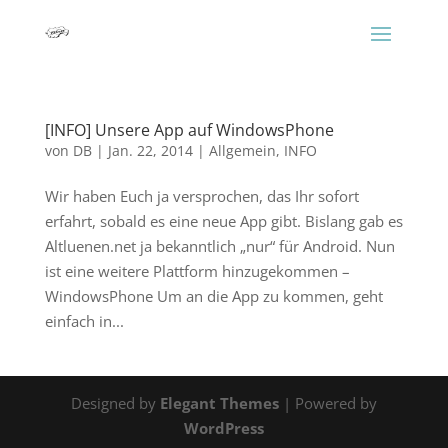
[INFO] Unsere App auf WindowsPhone
von
DB
|
Jan. 22, 2014
|
Allgemein
,
INFO
Wir haben Euch ja versprochen, das Ihr sofort
erfahrt, sobald es eine neue App gibt. Bislang gab es
Altluenen.net ja bekanntlich „nur“ für Android. Nun
ist eine weitere Plattform hinzugekommen –
WindowsPhone Um an die App zu kommen, geht
einfach in...
Designed by
Elegant Themes
| Powered by
WordPress