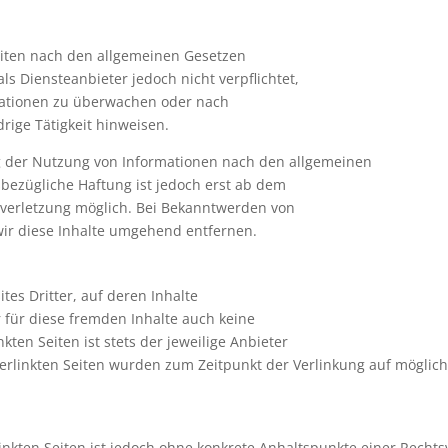
Seiten nach den allgemeinen Gesetzen
ls Diensteanbieter jedoch nicht verpflichtet,
mationen zu überwachen oder nach
rige Tätigkeit hinweisen.
g der Nutzung von Informationen nach den allgemeinen
sbezügliche Haftung ist jedoch erst ab dem
sverletzung möglich. Bei Bekanntwerden von
ir diese Inhalte umgehend entfernen.
tes Dritter, auf deren Inhalte
 für diese fremden Inhalte auch keine
ten Seiten ist stets der jeweilige Anbieter
 verlinkten Seiten wurden zum Zeitpunkt der Verlinkung auf möglic
linkten Seiten ist jedoch ohne konkrete Anhaltspunkte einer Rechts