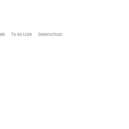
akt
To do Liste
Datenschutz