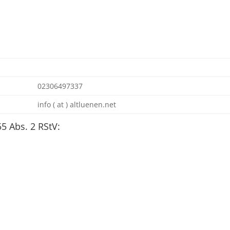
02306497337
info ( at ) altluenen.net
55 Abs. 2 RStV: