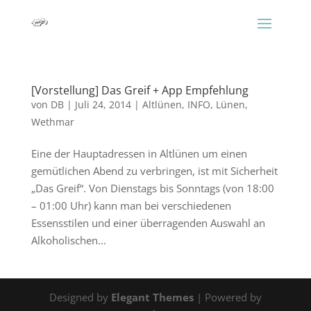
[Vorstellung] Das Greif + App Empfehlung
von
DB
|
Juli 24, 2014
|
Altlünen
,
INFO
,
Lünen
,
Wethmar
Eine der Hauptadressen in Altlünen um einen
gemütlichen Abend zu verbringen, ist mit Sicherheit
„Das Greif“. Von Dienstags bis Sonntags (von 18:00
– 01:00 Uhr) kann man bei verschiedenen
Essensstilen und einer überragenden Auswahl an
Alkoholischen...
Designed by
Elegant Themes
| Powered by