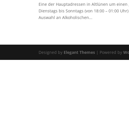
Eine der Hauptadressen in Altlünen um einen g
Dienstags bis Sonntags (von 18:00 – 01:00 Uh
Auswahl an Alkoholischen...
Designed by
Elegant Themes
| Powered by
Wo