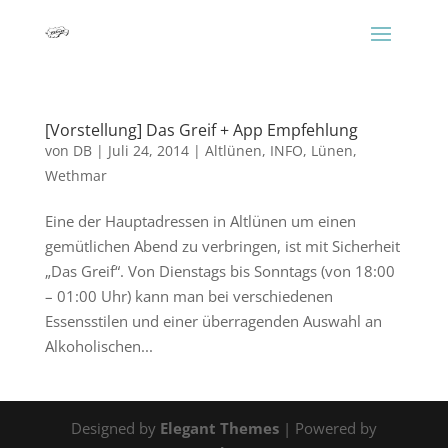
[Vorstellung] Das Greif + App Empfehlung
von
DB
|
Juli 24, 2014
|
Altlünen
,
INFO
,
Lünen
,
Wethmar
Eine der Hauptadressen in Altlünen um einen
gemütlichen Abend zu verbringen, ist mit Sicherheit
„Das Greif“. Von Dienstags bis Sonntags (von 18:00
– 01:00 Uhr) kann man bei verschiedenen
Essensstilen und einer überragenden Auswahl an
Alkoholischen...
Designed by
Elegant Themes
| Powered by