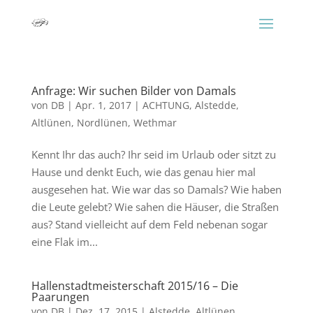
Anfrage: Wir suchen Bilder von Damals
von
DB
|
Apr. 1, 2017
|
ACHTUNG
,
Alstedde
,
Altlünen
,
Nordlünen
,
Wethmar
Kennt Ihr das auch? Ihr seid im Urlaub oder sitzt zu
Hause und denkt Euch, wie das genau hier mal
ausgesehen hat. Wie war das so Damals? Wie haben
die Leute gelebt? Wie sahen die Häuser, die Straßen
aus? Stand vielleicht auf dem Feld nebenan sogar
eine Flak im...
Hallenstadtmeisterschaft 2015/16 – Die
Paarungen
von
DB
|
Dez. 17, 2015
|
Alstedde
,
Altlünen
,