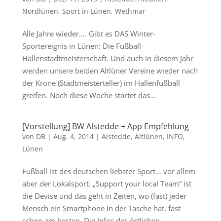
Nordlünen
,
Sport in Lünen
,
Wethmar
Alle Jahre wieder…. Gibt es DAS Winter-
Sportereignis in Lünen: Die Fußball
Hallenstadtmeisterschaft. Und auch in diesem Jahr
werden unsere beiden Altlüner Vereine wieder nach
der Krone (Stadtmeisterteller) im Hallenfußball
greifen. Noch diese Woche startet das...
[Vorstellung] BW Alstedde + App Empfehlung
von
DB
|
Aug. 4, 2014
|
Alstedde
,
Altlünen
,
INFO
,
Lünen
Fußball ist des deutschen liebster Sport… vor allem
aber der Lokalsport. „Support your local Team“ ist
die Devise und das geht in Zeiten, wo (fast) jeder
Mensch ein Smartphone in der Tasche hat, fast
schon am besten. Die Infos des örtlichen...